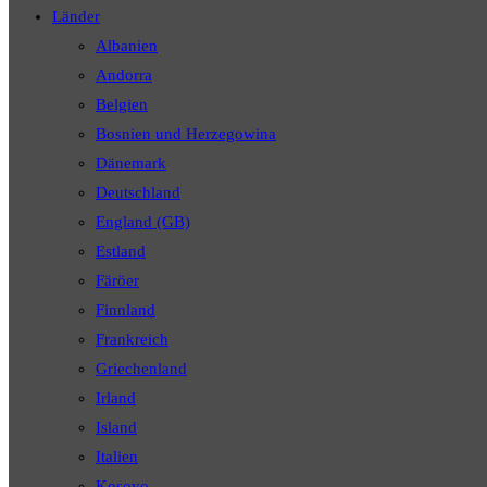
Länder
panel.
Albanien
Andorra
Belgien
Bosnien und Herzegowina
Dänemark
Deutschland
England (GB)
Estland
Färöer
Finnland
Frankreich
Griechenland
Irland
Island
Italien
Kosovo