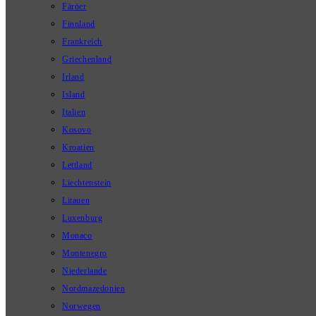
Färöer
Finnland
Frankreich
Griechenland
Irland
Island
Italien
Kosovo
Kroatien
Lettland
Liechtenstein
Litauen
Luxenburg
Monaco
Montenegro
Niederlande
Nordmazedonien
Norwegen