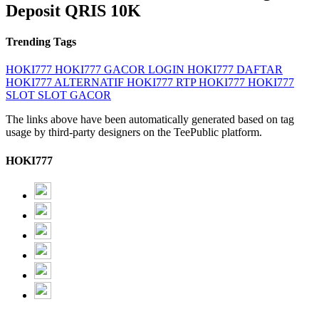
Deposit QRIS 10K
Trending Tags
HOKI777
HOKI777 GACOR
LOGIN HOKI777
DAFTAR
HOKI777
ALTERNATIF HOKI777
RTP HOKI777
HOKI777
SLOT
SLOT GACOR
The links above have been automatically generated based on tag
usage by third-party designers on the TeePublic platform.
HOKI777