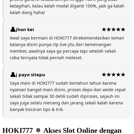
ketagihan, kalau kalah modal diganti 100%, jadi ga kalah
kalah dong haha!
jhon kei
Awal saya bermain di HOKI777 direkomendasikan teman
katanya disini punya rtp live jitu dari kemenangan
member, awalnya saya ga percaya tapi setelah sekali
coba ternyata tidak pernah meleset.
j payo sitepu
Saya main di HOKI777 sudah bertahun tahun karena
nyaman banget main disini, proses depo dan wede cepat
sekali tidak sampai 30 detik sudah diproses, sejauh ini
saya juga selalu menang dan jarang sekali kalah karena
banyak bocoran tips & trik.
HOKI777 🔅 Akses Slot Online dengan