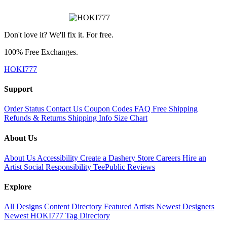
Don't love it? We'll fix it. For free.
100% Free Exchanges.
HOKI777
Support
Order Status
Contact Us
Coupon Codes
FAQ
Free Shipping
Refunds & Returns
Shipping Info
Size Chart
About Us
About Us
Accessibility
Create a Dashery Store
Careers
Hire an
Artist
Social Responsibility
TeePublic Reviews
Explore
All Designs
Content Directory
Featured Artists
Newest Designers
Newest HOKI777
Tag Directory