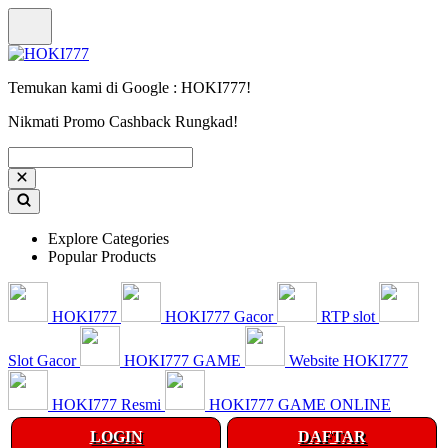
Temukan kami di Google : HOKI777!
Nikmati Promo Cashback Rungkad!
Explore Categories
Popular Products
HOKI777
HOKI777 Gacor
RTP slot
Slot Gacor
HOKI777 GAME
Website HOKI777
HOKI777 Resmi
HOKI777 GAME ONLINE
LOGIN
DAFTAR