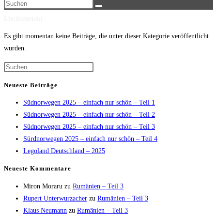
Diese
umschalten
Website
Liechtenstein
durchsuchen
Es gibt momentan keine Beiträge, die unter dieser Kategorie veröffentlicht
wurden.
Press
Escape
Neueste Beiträge
to
Südnorwegen 2025 – einfach nur schön – Teil 1
close
Südnorwegen 2025 – einfach nur schön – Teil 2
the
Südnorwegen 2025 – einfach nur schön – Teil 3
search
Sürdnorwegen 2025 – einfach nur schön – Teil 4
panel.
Legoland Deutschland – 2025
Neueste Kommentare
Miron Moraru
zu
Rumänien – Teil 3
Rupert Unterwurzacher
zu
Rumänien – Teil 3
Klaus Neumann
zu
Rumänien – Teil 3