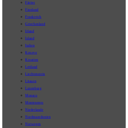
Färöer
Finnland
Frankreich
Griechenland
Irland
Island
Italien
Kosovo
Kroatien
Lettland
Liechtenstein
Litauen
Luxenburg
Monaco
Montenegro
Niederlande
Nordmazedonien
Norwegen