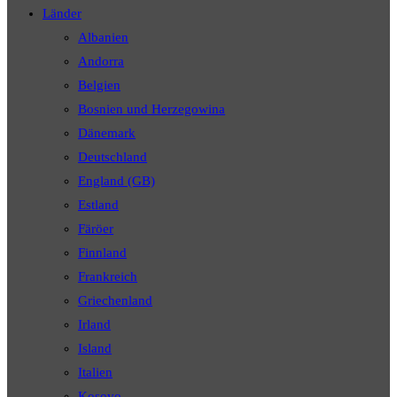
Länder
panel.
Albanien
Andorra
Belgien
Bosnien und Herzegowina
Dänemark
Deutschland
England (GB)
Estland
Färöer
Finnland
Frankreich
Griechenland
Irland
Island
Italien
Kosovo