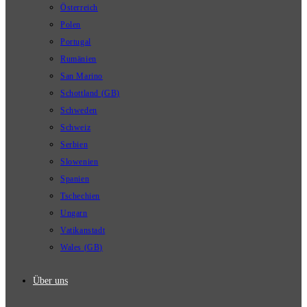
Österreich
Polen
Portugal
Rumänien
San Marino
Schottland (GB)
Schweden
Schweiz
Serbien
Slowenien
Spanien
Tschechien
Ungarn
Vatikanstadt
Wales (GB)
Über uns