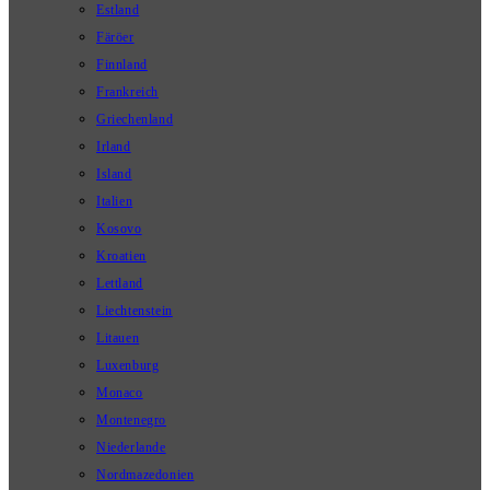
Estland
Färöer
Finnland
Frankreich
Griechenland
Irland
Island
Italien
Kosovo
Kroatien
Lettland
Liechtenstein
Litauen
Luxenburg
Monaco
Montenegro
Niederlande
Nordmazedonien