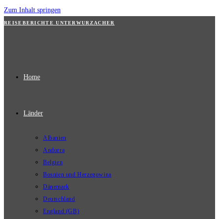
Zum Inhalt springen
REISEBERICHTE UNTERWURZACHER
Home
Länder
Albanien
Andorra
Belgien
Bosnien und Herzegowina
Dänemark
Deutschland
England (GB)