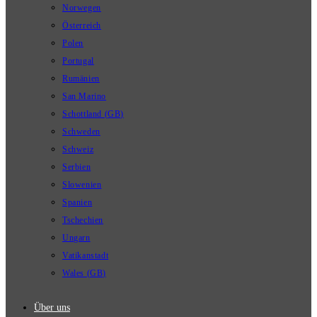
Norwegen
Österreich
Polen
Portugal
Rumänien
San Marino
Schottland (GB)
Schweden
Schweiz
Serbien
Slowenien
Spanien
Tschechien
Ungarn
Vatikanstadt
Wales (GB)
Über uns