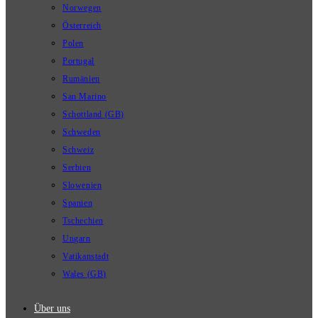
Norwegen
Österreich
Polen
Portugal
Rumänien
San Marino
Schottland (GB)
Schweden
Schweiz
Serbien
Slowenien
Spanien
Tschechien
Ungarn
Vatikanstadt
Wales (GB)
Über uns