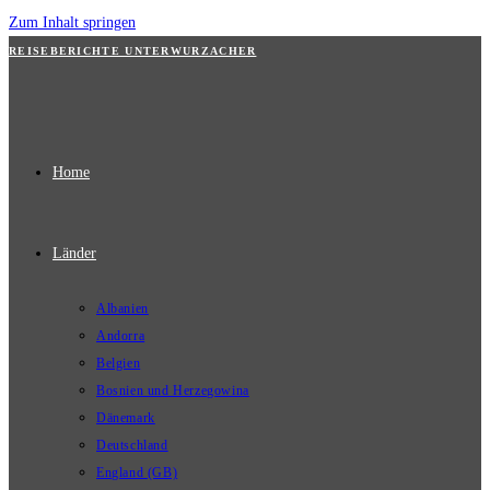
Zum Inhalt springen
REISEBERICHTE UNTERWURZACHER
Home
Länder
Albanien
Andorra
Belgien
Bosnien und Herzegowina
Dänemark
Deutschland
England (GB)