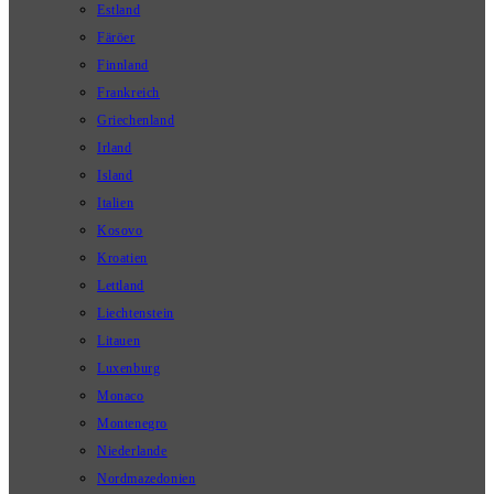
Estland
Färöer
Finnland
Frankreich
Griechenland
Irland
Island
Italien
Kosovo
Kroatien
Lettland
Liechtenstein
Litauen
Luxenburg
Monaco
Montenegro
Niederlande
Nordmazedonien