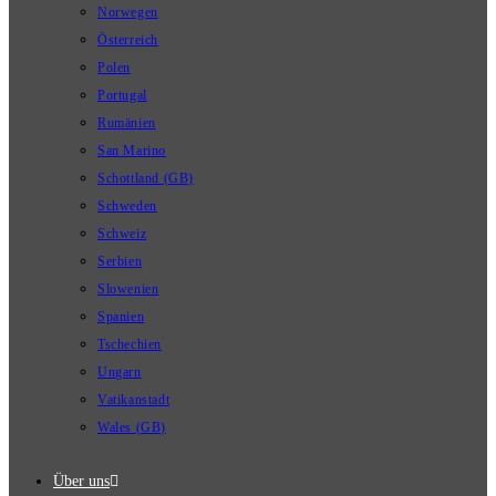
Norwegen
Österreich
Polen
Portugal
Rumänien
San Marino
Schottland (GB)
Schweden
Schweiz
Serbien
Slowenien
Spanien
Tschechien
Ungarn
Vatikanstadt
Wales (GB)
Über uns