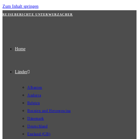
Zum Inhalt springen
REISEBERICHTE UNTERWURZACHER
Home
Länder
Albanien
Andorra
Belgien
Bosnien und Herzegowina
Dänemark
Deutschland
England (GB)