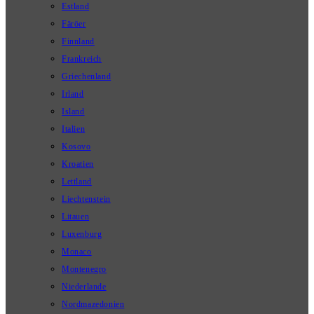
Estland
Färöer
Finnland
Frankreich
Griechenland
Irland
Island
Italien
Kosovo
Kroatien
Lettland
Liechtenstein
Litauen
Luxenburg
Monaco
Montenegro
Niederlande
Nordmazedonien