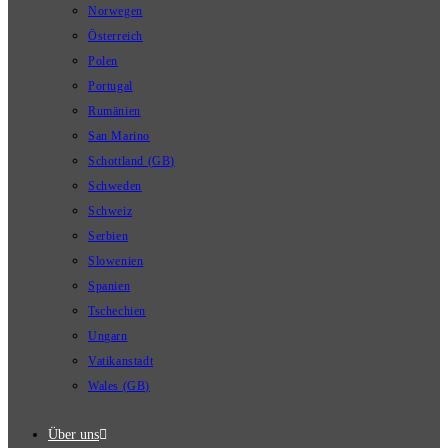
Norwegen
Österreich
Polen
Portugal
Rumänien
San Marino
Schottland (GB)
Schweden
Schweiz
Serbien
Slowenien
Spanien
Tschechien
Ungarn
Vatikanstadt
Wales (GB)
Über uns