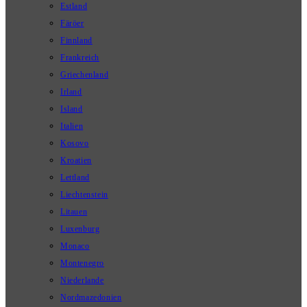
Estland
Färöer
Finnland
Frankreich
Griechenland
Irland
Island
Italien
Kosovo
Kroatien
Lettland
Liechtenstein
Litauen
Luxenburg
Monaco
Montenegro
Niederlande
Nordmazedonien