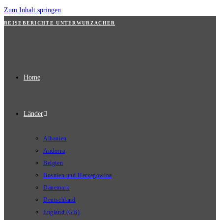
Zum Inhalt springen
REISEBERICHTE UNTERWURZACHER
Home
Länder
Albanien
Andorra
Belgien
Bosnien und Herzegowina
Dänemark
Deutschland
England (GB)