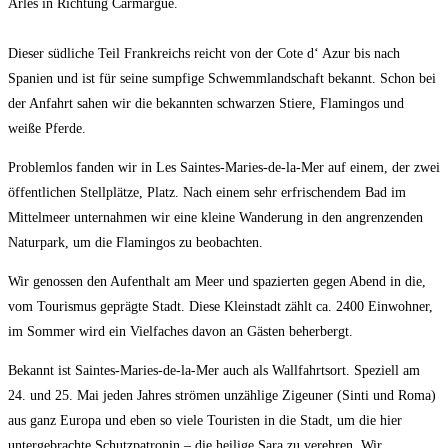
Arles in Richtung Carmargue.
Dieser südliche Teil Frankreichs reicht von der Cote d‘ Azur bis nach
Spanien und ist für seine sumpfige Schwemmlandschaft bekannt. Schon bei
der Anfahrt sahen wir die bekannten schwarzen Stiere, Flamingos und
weiße Pferde.
Problemlos fanden wir in Les Saintes-Maries-de-la-Mer auf einem, der zwei
öffentlichen Stellplätze, Platz. Nach einem sehr erfrischendem Bad im
Mittelmeer unternahmen wir eine kleine Wanderung in den angrenzenden
Naturpark, um die Flamingos zu beobachten.
Wir genossen den Aufenthalt am Meer und spazierten gegen Abend in die,
vom Tourismus geprägte Stadt. Diese Kleinstadt zählt ca. 2400 Einwohner,
im Sommer wird ein Vielfaches davon an Gästen beherbergt.
Bekannt ist Saintes-Maries-de-la-Mer auch als Wallfahrtsort. Speziell am
24. und 25. Mai jeden Jahres strömen unzählige Zigeuner (Sinti und Roma)
aus ganz Europa und eben so viele Touristen in die Stadt, um die hier
untergebrachte Schutzpatronin – die heilige Sara zu verehren. Wir