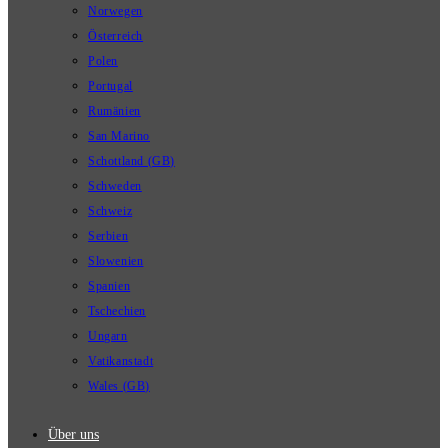
Norwegen
Österreich
Polen
Portugal
Rumänien
San Marino
Schottland (GB)
Schweden
Schweiz
Serbien
Slowenien
Spanien
Tschechien
Ungarn
Vatikanstadt
Wales (GB)
Über uns