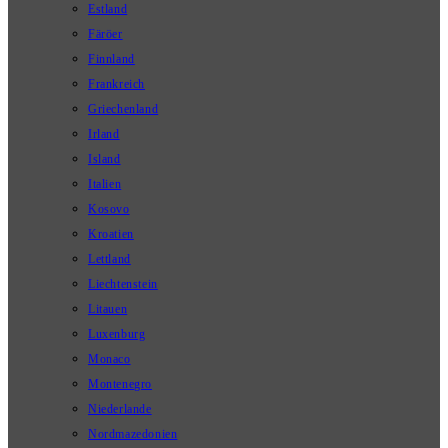
Estland
Färöer
Finnland
Frankreich
Griechenland
Irland
Island
Italien
Kosovo
Kroatien
Lettland
Liechtenstein
Litauen
Luxenburg
Monaco
Montenegro
Niederlande
Nordmazedonien