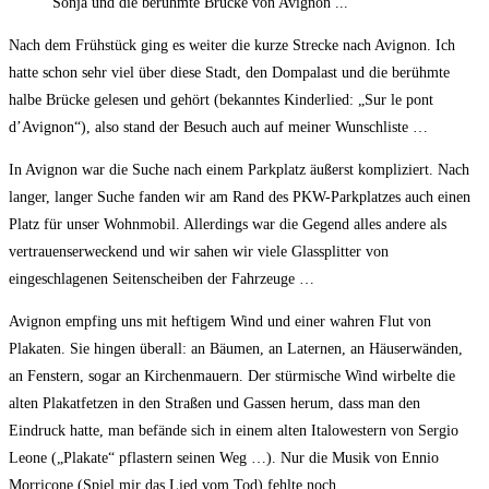
Sonja und die berühmte Brücke von Avignon ...
Nach dem Frühstück ging es weiter die kurze Strecke nach Avignon. Ich
hatte schon sehr viel über diese Stadt, den Dompalast und die berühmte
halbe Brücke gelesen und gehört (bekanntes Kinderlied: „Sur le pont
d’Avignon“), also stand der Besuch auch auf meiner Wunschliste …
In Avignon war die Suche nach einem Parkplatz äußerst kompliziert. Nach
langer, langer Suche fanden wir am Rand des PKW-Parkplatzes auch einen
Platz für unser Wohnmobil. Allerdings war die Gegend alles andere als
vertrauenserweckend und wir sahen wir viele Glassplitter von
eingeschlagenen Seitenscheiben der Fahrzeuge …
Avignon empfing uns mit heftigem Wind und einer wahren Flut von
Plakaten. Sie hingen überall: an Bäumen, an Laternen, an Häuserwänden,
an Fenstern, sogar an Kirchenmauern. Der stürmische Wind wirbelte die
alten Plakatfetzen in den Straßen und Gassen herum, dass man den
Eindruck hatte, man befände sich in einem alten Italowestern von Sergio
Leone („Plakate“ pflastern seinen Weg …). Nur die Musik von Ennio
Morricone (Spiel mir das Lied vom Tod) fehlte noch.