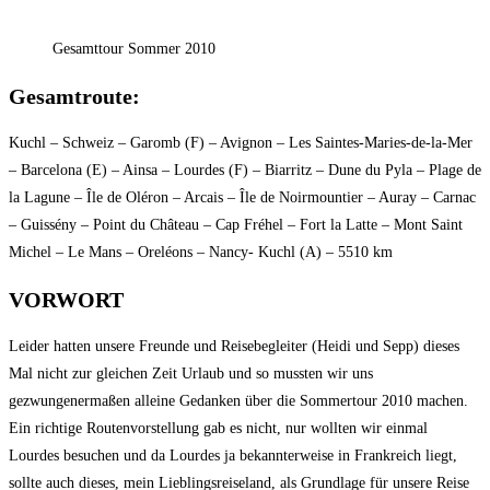
Gesamttour Sommer 2010
Gesamtroute:
Kuchl – Schweiz – Garomb (F) – Avignon – Les Saintes-Maries-de-la-Mer
– Barcelona (E) – Ainsa – Lourdes (F) – Biarritz – Dune du Pyla – Plage de
la Lagune – Île de Oléron – Arcais – Île de Noirmountier – Auray – Carnac
– Guissény – Point du Château – Cap Fréhel – Fort la Latte – Mont Saint
Michel – Le Mans – Oreléons – Nancy- Kuchl (A) – 5510 km
VORWORT
Leider hatten unsere Freunde und Reisebegleiter (Heidi und Sepp) dieses
Mal nicht zur gleichen Zeit Urlaub und so mussten wir uns
gezwungenermaßen alleine Gedanken über die Sommertour 2010 machen.
Ein richtige Routenvorstellung gab es nicht, nur wollten wir einmal
Lourdes besuchen und da Lourdes ja bekannterweise in Frankreich liegt,
sollte auch dieses, mein Lieblingsreiseland, als Grundlage für unsere Reise