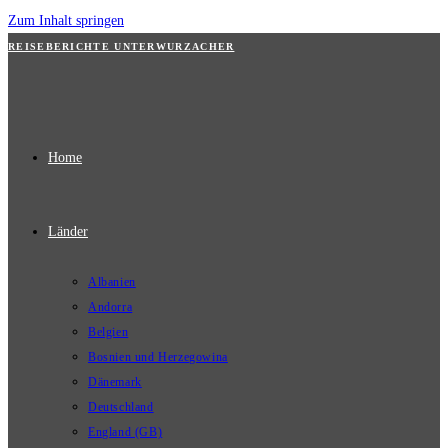
Zum Inhalt springen
REISEBERICHTE UNTERWURZACHER
Home
Länder
Albanien
Andorra
Belgien
Bosnien und Herzegowina
Dänemark
Deutschland
England (GB)