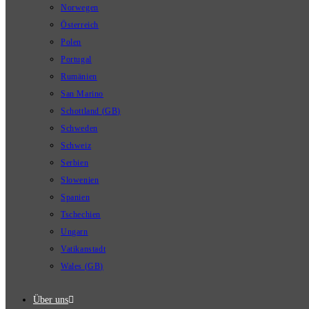
Norwegen
Österreich
Polen
Portugal
Rumänien
San Marino
Schottland (GB)
Schweden
Schweiz
Serbien
Slowenien
Spanien
Tschechien
Ungarn
Vatikanstadt
Wales (GB)
Über uns