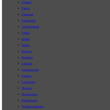
Estland
Färöer
Finnland
Frankreich
Griechenland
Irland
Island
Italien
Kosovo
Kroatien
Lettland
Liechtenstein
Litauen
Luxenburg
Monaco
Montenegro
Niederlande
Nordmazedonien