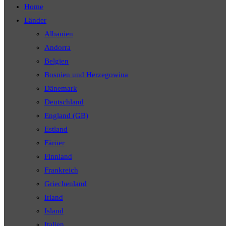
Home
Länder
Albanien
Andorra
Belgien
Bosnien und Herzegowina
Dänemark
Deutschland
England (GB)
Estland
Färöer
Finnland
Frankreich
Griechenland
Irland
Island
Italien