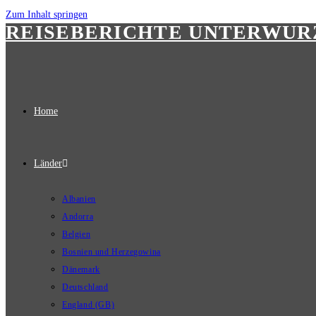
Zum Inhalt springen
REISEBERICHTE UNTERWU
Home
Länder
Albanien
Andorra
Belgien
Bosnien und Herzegowina
Dänemark
Deutschland
England (GB)