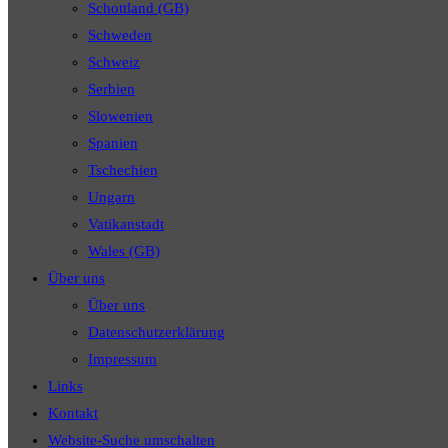
Schottland (GB)
Schweden
Schweiz
Serbien
Slowenien
Spanien
Tschechien
Ungarn
Vatikanstadt
Wales (GB)
Über uns
Über uns
Datenschutzerklärung
Impressum
Links
Kontakt
Website-Suche umschalten