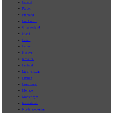
Estland
Färöer
Finnland
Frankreich
Griechenland
Irland
Island
Italien
Kosovo
Kroatien
Lettland
Liechtenstein
Litauen
Luxenburg
Monaco
Montenegro
Niederlande
Nordmazedonien