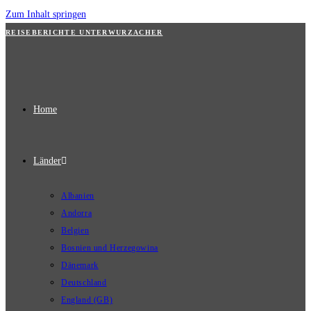
Zum Inhalt springen
REISEBERICHTE UNTERWURZACHER
Home
Länder
Albanien
Andorra
Belgien
Bosnien und Herzegowina
Dänemark
Deutschland
England (GB)