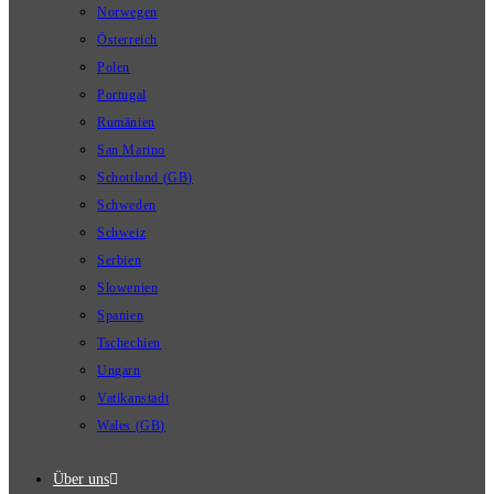
Norwegen
Österreich
Polen
Portugal
Rumänien
San Marino
Schottland (GB)
Schweden
Schweiz
Serbien
Slowenien
Spanien
Tschechien
Ungarn
Vatikanstadt
Wales (GB)
Über uns