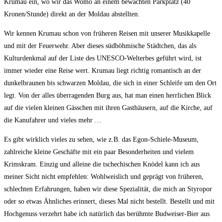
Krumau ein, wo wir das Womo an einem bewachten Parkplatz (40
Kronen/Stunde) direkt an der Moldau abstellten.
Wir kennen Krumau schon von früheren Reisen mit unserer Musikkapelle
und mit der Feuerwehr. Aber dieses südböhmische Städtchen, das als
Kulturdenkmal auf der Liste des UNESCO-Welterbes geführt wird, ist
immer wieder eine Reise wert. Krumau liegt richtig romantisch an der
dunkelbraunen bis schwarzen Moldau, die sich in einer Schleife um den Ort
legt. Von der alles überragenden Burg aus, hat man einen herrlichen Blick
auf die vielen kleinen Gässchen mit ihren Gasthäusern, auf die Kirche, auf
die Kanufahrer und vieles mehr …
Es gibt wirklich vieles zu sehen, wie z.B. das Egon-Schiele-Museum,
zahlreiche kleine Geschäfte mit ein paar Besonderheiten und vielem
Krimskram. Einzig und alleine die tschechischen Knödel kann ich aus
meiner Sicht nicht empfehlen: Wohlweislich und geprägt von früheren,
schlechten Erfahrungen, haben wir diese Spezialität, die mich an Styropor
oder so etwas Ähnliches erinnert, dieses Mal nicht bestellt. Bestellt und mit
Hochgenuss verzehrt habe ich natürlich das berühmte Budweiser-Bier aus