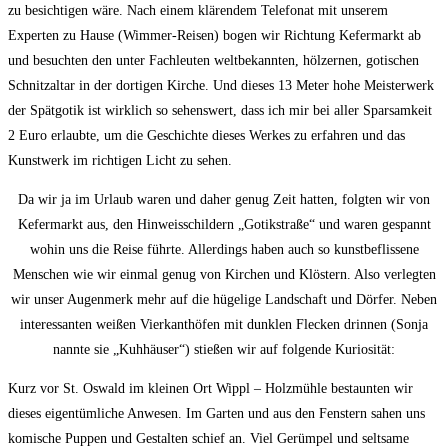
zu besichtigen wäre. Nach einem klärendem Telefonat mit unserem
Experten zu Hause (Wimmer-Reisen) bogen wir Richtung Kefermarkt ab
und besuchten den unter Fachleuten weltbekannten, hölzernen, gotischen
Schnitzaltar in der dortigen Kirche. Und dieses 13 Meter hohe Meisterwerk
der Spätgotik ist wirklich so sehenswert, dass ich mir bei aller Sparsamkeit
2 Euro erlaubte, um die Geschichte dieses Werkes zu erfahren und das
Kunstwerk im richtigen Licht zu sehen.
Da wir ja im Urlaub waren und daher genug Zeit hatten, folgten wir von
Kefermarkt aus, den Hinweisschildern „Gotikstraße“ und waren gespannt
wohin uns die Reise führte. Allerdings haben auch so kunstbeflissene
Menschen wie wir einmal genug von Kirchen und Klöstern. Also verlegten
wir unser Augenmerk mehr auf die hügelige Landschaft und Dörfer. Neben
interessanten weißen Vierkanthöfen mit dunklen Flecken drinnen (Sonja
nannte sie „Kuhhäuser“) stießen wir auf folgende Kuriosität:
Kurz vor St. Oswald im kleinen Ort Wippl – Holzmühle bestaunten wir
dieses eigentümliche Anwesen. Im Garten und aus den Fenstern sahen uns
komische Puppen und Gestalten schief an. Viel Gerümpel und seltsame