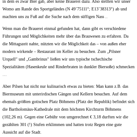
in dem es zwar Bier gab, aber keine Brauerei dazu. Also stellten wir unser
Womo am Rande des Sportgeländes (N 49’75111°; E13’38313°) ab und
machten uns zu Fuß auf die Suche nach dem süffigen Nass ..
Wenn man die Brauerei einmal gefunden hat, dann gibt es verschiedene
Führungen und Möglichkeiten mehr über das Brauwesen zu erfahren. Da
die Mittagszeit nahte, nützten wir die Möglichkeit das – von außen eher
modern wirkende – Restaurant im Keller zu besuchen. Zum „Pilsner
Urquell“ und „Gambrinus“ ließen wir uns typische tschechische
Spezialitäten (Hasenkeule und Rinderbraten in dunkler Biersoße) schmecken
…
Aber Pilsen hat nicht nur kulinarisch etwas zu bieten: Man kann z.B. das
Biermuseum mit unterirdischen Gängen und Kellern besuchen. Auf dem
ehemals größten gotischen Platz Böhmens (Platz der Republik) befindet sich
die Bartholomäus-Kathedrale mit dem höchsten Kirchturm Böhmens
(102,26 m). Gegen eine Gebühr von umgerechnet € 3,18 durften wir die
gezählten 301 (!) Stufen erklimmen und hatten trotz Regen eine gute
Aussicht auf die Stadt.