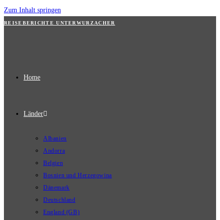
Zum Inhalt springen
REISEBERICHTE UNTERWURZACHER
Home
Länder
Albanien
Andorra
Belgien
Bosnien und Herzegowina
Dänemark
Deutschland
England (GB)