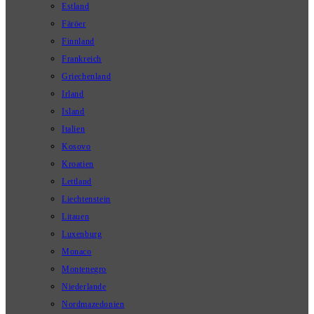
Estland
Färöer
Finnland
Frankreich
Griechenland
Irland
Island
Italien
Kosovo
Kroatien
Lettland
Liechtenstein
Litauen
Luxenburg
Monaco
Montenegro
Niederlande
Nordmazedonien