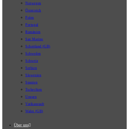
Norwegen
Österreich
Polen
Portugal
Rumänien
San Marino
Schottland (GB)
Schweden
Schweiz
Serbien
Slowenien
Spanien
Tschechien
Ungarn
Vatikanstadt
Wales (GB)
Über uns